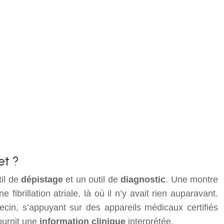
et ?
til de
dépistage
et un outil de
diagnostic
. Une montre
ibrillation atriale, là où il n’y avait rien auparavant.
ecin, s’appuyant sur des appareils médicaux certifiés
ournit une
information clinique
interprétée.