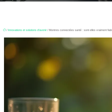
/
Innovations et solutions d’avenir
/ Montres connectées santé : sont-elles vraiment fiabl