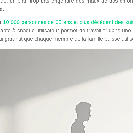
lide, un plan trop bas engendre des maux de dos chroni
e.
de
10 000 personnes de 65 ans et plus décèdent des su
apte à chaque utilisateur permet de travailler dans une 
qui garantit que chaque membre de la famille puisse utili