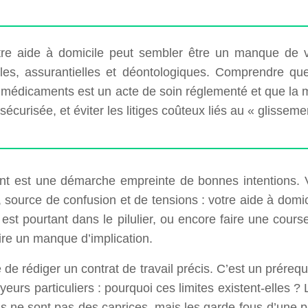
tre aide à domicile peut sembler être un manque de vo
les, assurantielles et déontologiques. Comprendre que 
 médicaments est un acte de soin réglementé et que la m
 sécurisée, et éviter les litiges coûteux liés au « glissem
ant est une démarche empreinte de bonnes intentions. 
 source de confusion et de tensions : votre aide à domic
est pourtant dans le pilulier, ou encore faire une cour
re un manque d’implication.
de rédiger un contrat de travail précis. C’est un prérequ
rs particuliers : pourquoi ces limites existent-elles ? L
us ne sont pas des caprices, mais les garde-fous d’une p