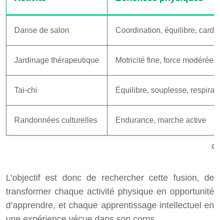
Danse de salon
Coordination, équilibre, cardio
Jardinage thérapeutique
Motricité fine, force modérée
Tai-chi
Équilibre, souplesse, respirat
Randonnées culturelles
Endurance, marche active
Co
L’objectif est donc de rechercher cette fusion, de
transformer chaque activité physique en opportunité
d’apprendre, et chaque apprentissage intellectuel en
une expérience vécue dans son corps.